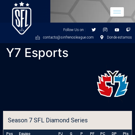
Follow Us on :
contacto@sinfrenosleague.com
Donde estamos
Y7 Esports
Season 7 SFL Diamond Series
Pos
Equipo
PJ
G
P
PF
PC
DP
Pts