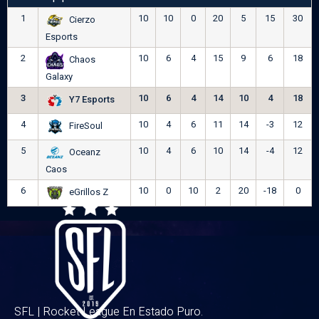
1
10
10
0
20
5
15
30
Cierzo
Esports
2
10
6
4
15
9
6
18
Chaos
Galaxy
3
10
6
4
14
10
4
18
Y7 Esports
4
10
4
6
11
14
-3
12
FireSoul
5
10
4
6
10
14
-4
12
Oceanz
Caos
6
10
0
10
2
20
-18
0
eGrillos Z
SFL | Rocket League En Estado Puro.