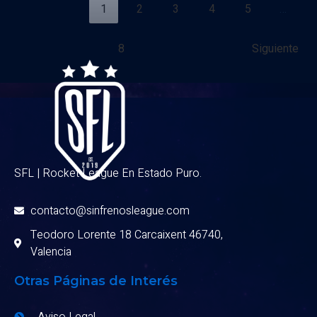
1
2
3
4
5
…
8
Siguiente
SFL | Rocket League En Estado Puro.
contacto@sinfrenosleague.com
Teodoro Lorente 18 Carcaixent 46740,
Valencia
Otras Páginas de Interés