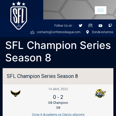
Follow Us on :
contacto@sinfrenosleague.com
Donde estamos
SFL Champion Series
Season 8
SFL Champion Series Season 8
16 abril, 2022
0
-
2
S8 Champion
S8
Crow 6 Academy vs Cierzo eSports