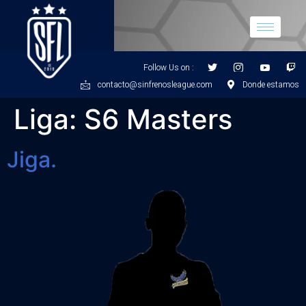
Follow Us on :
contacto@sinfrenosleague.com
Donde estamos
Liga:
S6 Masters
Jiga.